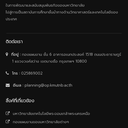
ในการพัฒนาและสนับสนุนพันธกิจของมหาวิทยาลัย
ไปสู่การเป็นสถาบันการศึกษาชั้นนําทางด้านวิทยาศาสตร์และเทคโนโลยีของ
ประเทศ
ติดต่อเรา
ที่อยู่ :
กองแผนงาน ชั้น 6 อาคารอเนกประสงค์ 1518 ถนนประชาราษฎร์
1 แขวงวงศ์สว่าง เขตบางซื่อ กรุงเทพฯ 10800
โทร :
025869002
อีเมล :
planning@op.kmutnb.ac.th
ลิ้งค์ที่เกี่ยวข้อง
มหาวิทยาลัยเทคโนโลยีพระจอมเกล้าพระนครเหนือ
กองแผนงานของมหาวิทยาลัยต่างๆ