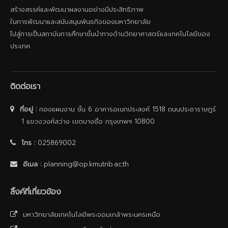
สร้างสรรค์และพัฒนาผลงานอย่างมีประสิทธิภาพ
ในการพัฒนาและสนับสนุนพันธกิจของมหาวิทยาลัย
ไปสู่การเป็นสถาบันการศึกษาชั้นนําทางด้านวิทยาศาสตร์และเทคโนโลยีของ
ประเทศ
ติดต่อเรา
ที่อยู่ :
กองแผนงาน ชั้น 6 อาคารอเนกประสงค์ 1518 ถนนประชาราษฎร์
1 แขวงวงศ์สว่าง เขตบางซื่อ กรุงเทพฯ 10800
โทร :
025869002
อีเมล :
planning@op.kmutnb.ac.th
ลิ้งค์ที่เกี่ยวข้อง
มหาวิทยาลัยเทคโนโลยีพระจอมเกล้าพระนครเหนือ