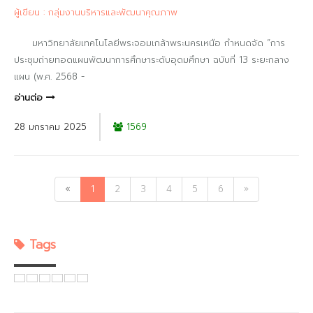
ผู้เขียน : กลุ่มงานบริหารและพัฒนาคุณภาพ
มหาวิทยาลัยเทคโนโลยีพระจอมเกล้าพระนครเหนือ กำหนดจัด “การ
ประชุมถ่ายทอดแผนพัฒนาการศึกษาระดับอุดมศึกษา ฉบับที่ 13 ระยะกลาง
แผน (พ.ศ. 2568 -
อ่านต่อ
28 มกราคม 2025
1569
«
1
2
3
4
5
6
»
Tags