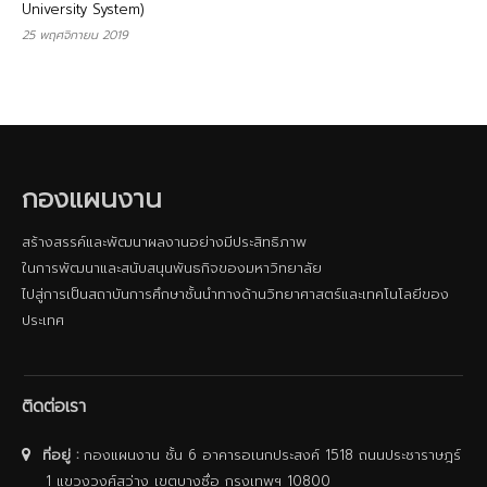
University System)
25 พฤศจิกายน 2019
กองแผนงาน
สร้างสรรค์และพัฒนาผลงานอย่างมีประสิทธิภาพ
ในการพัฒนาและสนับสนุนพันธกิจของมหาวิทยาลัย
ไปสู่การเป็นสถาบันการศึกษาชั้นนําทางด้านวิทยาศาสตร์และเทคโนโลยีของ
ประเทศ
ติดต่อเรา
ที่อยู่ :
กองแผนงาน ชั้น 6 อาคารอเนกประสงค์ 1518 ถนนประชาราษฎร์
1 แขวงวงศ์สว่าง เขตบางซื่อ กรุงเทพฯ 10800