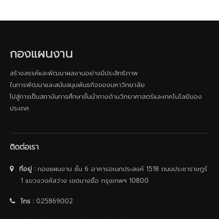
กองแผนงาน
สร้างสรรค์และพัฒนาผลงานอย่างมีประสิทธิภาพ
ในการพัฒนาและสนับสนุนพันธกิจของมหาวิทยาลัย
ไปสู่การเป็นสถาบันการศึกษาชั้นนําทางด้านวิทยาศาสตร์และเทคโนโลยีของ
ประเทศ
ติดต่อเรา
ที่อยู่ :
กองแผนงาน ชั้น 6 อาคารอเนกประสงค์ 1518 ถนนประชาราษฎร์
1 แขวงวงศ์สว่าง เขตบางซื่อ กรุงเทพฯ 10800
โทร :
025869002